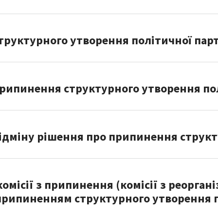
уктурного утворення політичної партії
рипинення структурного утворення пол
ідміну рішення про припинення структ
місії з припинення (комісії з реорганіза
 припиненням структурного утворення п