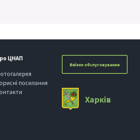
ро ЦНАП
Виїзне обслуговування
отогалерея
орисні посилання
онтакти
Харкiв