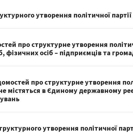
уктурного утворення політичної партії
стей про структурне утворення політич
, фізичних осіб – підприємців та гро
омостей про структурне утворення полі
 не містяться в Єдиному державному ре
мувань
уктурного утворення політичної партії