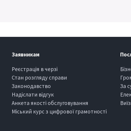
Заявникам
Пос
Реєстрація в черзi
Бiзн
Стан розгляду справи
Гро
Законодавство
За 
Надіслати вiдгук
Еле
Анкета якості обслуговування
Виї
Міський курс з цифрової грамотності