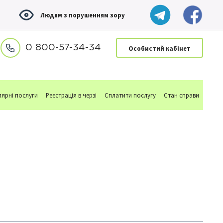
Людям з порушенням зору
0 800-57-34-34
Особистий кабінет
ярні послуги
Реєстрація в черзі
Сплатити послугу
Стан справи