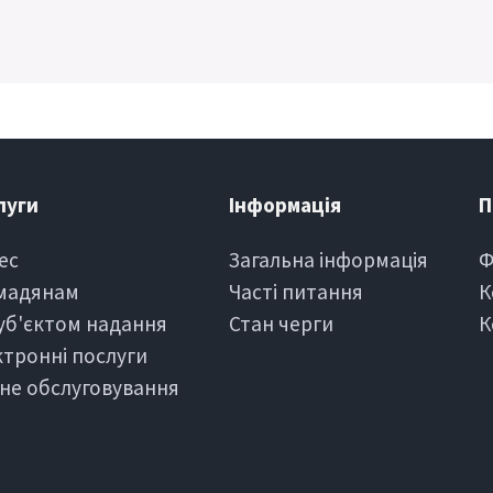
луги
Iнформацiя
П
ес
Загальна інформація
Ф
мадянам
Частi питання
К
суб'єктом надання
Стан черги
К
ктроннi послуги
зне обслуговування