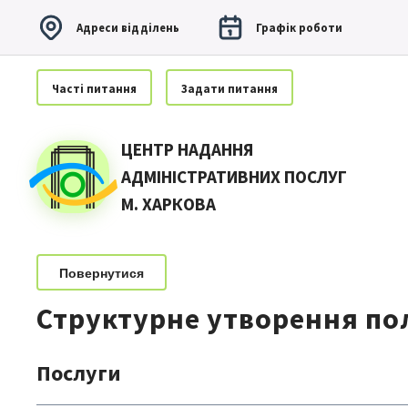
Адреси вiддiлень
Графiк роботи
Частi питання
Задати питання
ЦЕНТР НАДАННЯ
АДМІНІСТРАТИВНИХ ПОСЛУГ
М. ХАРКОВА
Повернутися
Структурне утворення пол
Послуги