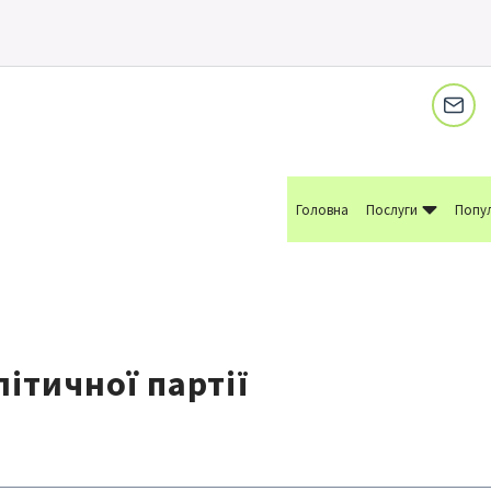
Головна
Послуги
Попул
ітичної партії