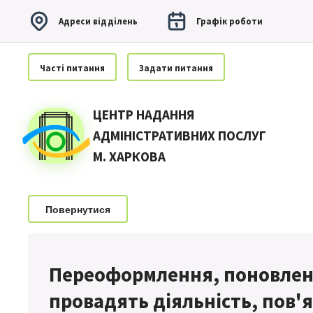
Адреси вiддiлень
Графiк роботи
Частi питання
Задати питання
ЦЕНТР НАДАННЯ
АДМІНІСТРАТИВНИХ ПОСЛУГ
М. ХАРКОВА
Повернутися
Переоформлення, поновленн
провадять діяльність, пов'