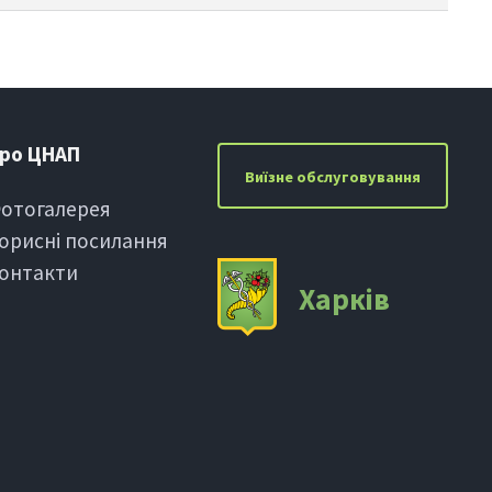
ро ЦНАП
Виїзне обслуговування
отогалерея
орисні посилання
онтакти
Харкiв