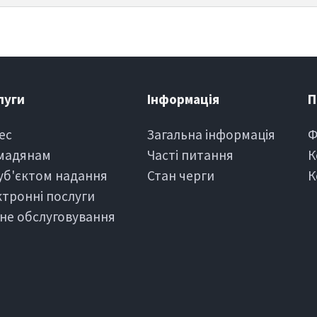
луги
Iнформацiя
П
ес
Загальна інформація
Ф
мадянам
Частi питання
К
суб'єктом надання
Стан черги
К
ктроннi послуги
зне обслуговування