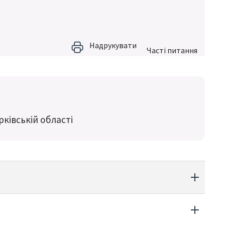
Надрукувати
Частi питання
ківській області