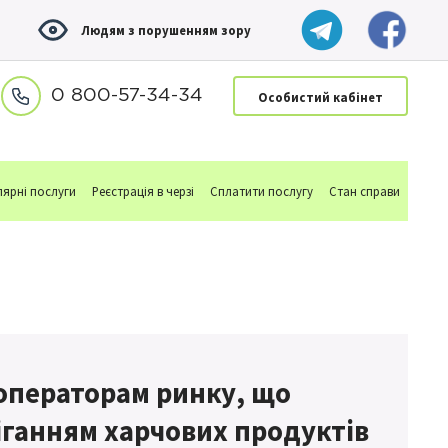
Людям з порушенням зору
0 800-57-34-34
Особистий кабінет
ярні послуги
Реєстрація в черзі
Сплатити послугу
Стан справи
операторам ринку, що
іганням харчових продуктів