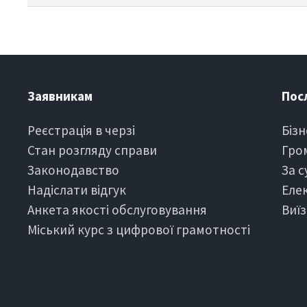
Заявникам
Пос
Реєстрація в черзi
Бiзн
Стан розгляду справи
Гро
Законодавство
За 
Надіслати вiдгук
Еле
Анкета якості обслуговування
Виї
Міський курс з цифрової грамотності