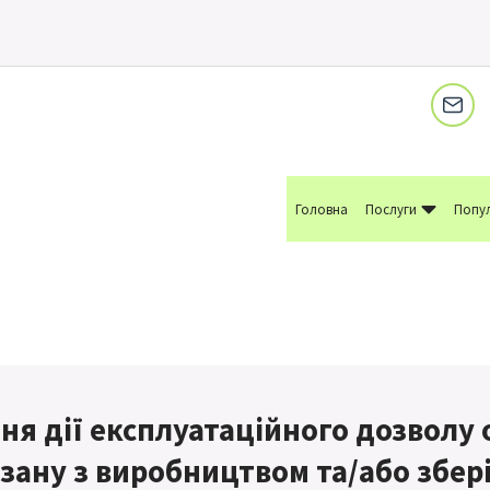
Головна
Послуги
Попул
я дії експлуатаційного дозволу 
язану з виробництвом та/або збер