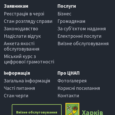
Заявникам
Послуги
Реєстрація в черзi
Бiзнес
Стан розгляду справи
Громадянам
Законодавство
За суб'єктом надання
Надіслати вiдгук
Електроннi послуги
Анкета якості
Виїзне обслуговування
обслуговування
Міський курс з
цифрової грамотності
Iнформацiя
Про ЦНАП
Загальна інформація
Фотогалерея
Частi питання
Корисні посилання
Стан черги
Контакти
Харкiв
Виїзне обслуговування