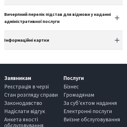
Вичерпний перелік підстав для відмови у наданні
адміністративної послуги
Інформаційні картки
Заявникам
Послуги
Реєстрація в черзi
Бiзнес
Стан розгляду справи
Громадянам
Законодавство
За суб'єктом надання
Надіслати вiдгук
Електроннi послуги
Анкета якості
Виїзне обслуговування
обслуговування