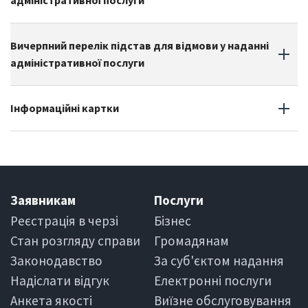
адміністративної послуги
Вичерпний перелік підстав для відмови у наданні
адміністративної послуги
Інформаційні картки
Заявникам
Послуги
Реєстрація в черзi
Бiзнес
Стан розгляду справи
Громадянам
Законодавство
За суб'єктом надання
Надіслати вiдгук
Електроннi послуги
Анкета якості
Виїзне обслуговування