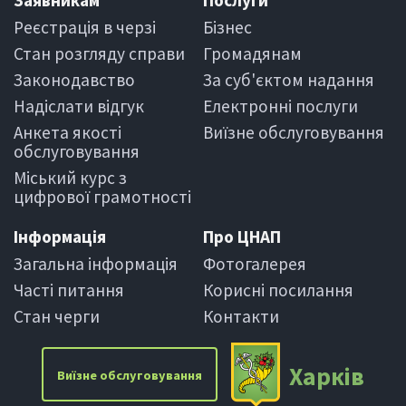
Заявникам
Послуги
Реєстрація в черзi
Бiзнес
Стан розгляду справи
Громадянам
Законодавство
За суб'єктом надання
Надіслати вiдгук
Електроннi послуги
Анкета якості
Виїзне обслуговування
обслуговування
Міський курс з
цифрової грамотності
Iнформацiя
Про ЦНАП
Загальна інформація
Фотогалерея
Частi питання
Корисні посилання
Стан черги
Контакти
Харкiв
Виїзне обслуговування