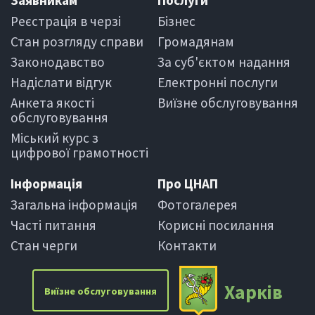
Заявникам
Послуги
Реєстрація в черзi
Бiзнес
Стан розгляду справи
Громадянам
Законодавство
За суб'єктом надання
Надіслати вiдгук
Електроннi послуги
Анкета якості
Виїзне обслуговування
обслуговування
Міський курс з
цифрової грамотності
Iнформацiя
Про ЦНАП
Загальна інформація
Фотогалерея
Частi питання
Корисні посилання
Стан черги
Контакти
Харкiв
Виїзне обслуговування