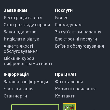
Заявникам
Послуги
Реєстрація в черзi
Бiзнес
Стан розгляду справи
Громадянам
Законодавство
За суб'єктом надання
Надіслати вiдгук
Електроннi послуги
Анкета якості
Виїзне обслуговування
обслуговування
Міський курс з
цифрової грамотності
Iнформацiя
Про ЦНАП
Загальна інформація
Фотогалерея
Частi питання
Корисні посилання
Стан черги
Контакти