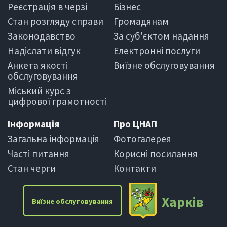
Реєстрація в черзi
Бiзнес
Стан розгляду справи
Громадянам
Законодавство
За суб'єктом надання
Надіслати вiдгук
Електроннi послуги
Анкета якості
Виїзне обслуговування
обслуговування
Міський курс з
цифрової грамотності
Iнформацiя
Про ЦНАП
Загальна інформація
Фотогалерея
Частi питання
Корисні посилання
Стан черги
Контакти
Харкiв
Виїзне обслуговування